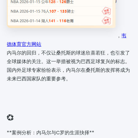
，
韦
德体育官方网站
内马尔的回归，不仅让桑托斯的球迷欣喜若狂，也引发了
全球媒体的关注。这一举措被视为巴西足球复兴的标志。
国内外足球专家纷纷表示，内马尔在桑托斯的发挥将成为
未来巴西国家队的重要参考。
💞
**案例分析：内马尔与C罗的生涯抉择**