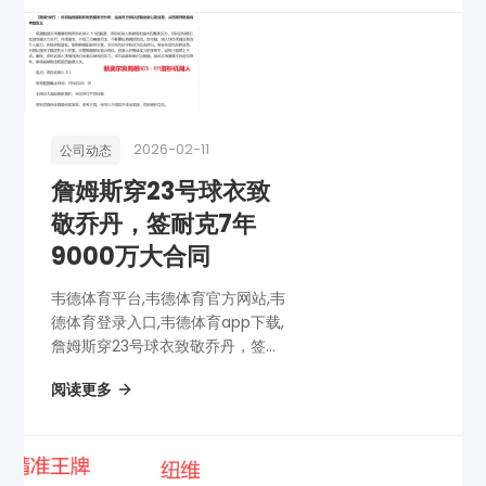
2026-02-11
公司动态
詹姆斯穿23号球衣致
敬乔丹，签耐克7年
9000万大合同
韦德体育平台,韦德体育官方网站,韦
德体育登录入口,韦德体育app下载,
詹姆斯穿23号球衣致敬乔丹，签耐
克7年9000万大合同
阅读更多