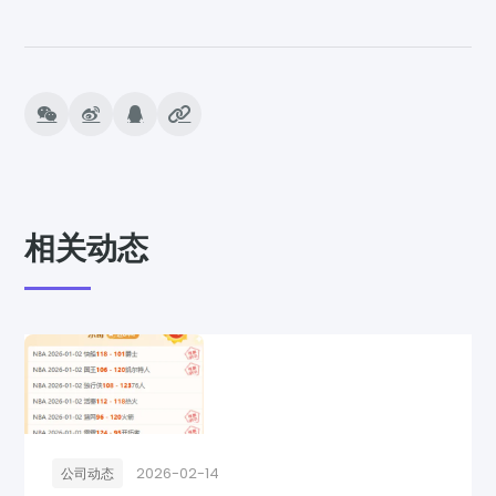
相关动态
2026-02-14
公司动态