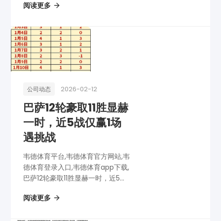
阅读更多
2026-02-12
公司动态
巴萨12轮豪取11胜显赫
一时，近5战仅赢1场
遇挑战
韦德体育平台,韦德体育官方网站,韦
德体育登录入口,韦德体育app下载,
巴萨12轮豪取11胜显赫一时，近5战
仅赢1场遇挑战
阅读更多