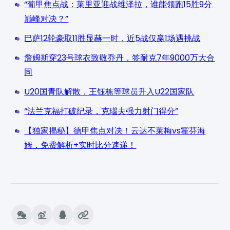
“葡甲焦点战：莱里亚迎战维泽拉，谁能领跑15胜9分
巅峰对决？”
巴萨12轮豪取11胜显赫一时，近5战仅赢1场遇挑战
詹姆斯穿23号球衣致敬乔丹，签耐克7年9000万大合
同
U20国青队解散，王钰栋等球员升入U22国家队
“法兰克福打破纪录，克瑙夫强力射门得分”
【独家揭秘】德甲焦点对决！云达不莱梅vs霍芬海
姆，免费解析+实时比分速递！