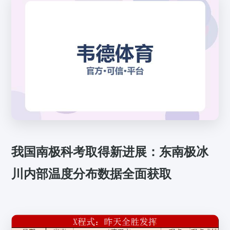
我国南极科考取得新进展：东南极冰
川内部温度分布数据全面获取