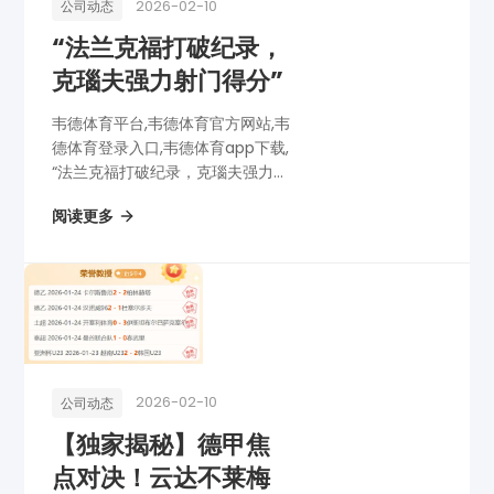
2026-02-10
公司动态
“法兰克福打破纪录，
克瑙夫强力射门得分”
韦德体育平台,韦德体育官方网站,韦
德体育登录入口,韦德体育app下载,
“法兰克福打破纪录，克瑙夫强力射
门得分”
阅读更多
2026-02-10
公司动态
【独家揭秘】德甲焦
点对决！云达不莱梅