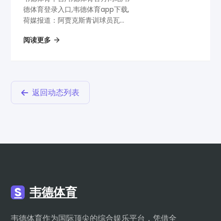
德体育登录入口,韦德体育app下载,
荷媒报道：阿贾克斯青训球员瓦尔
梅尔达姆与强奸案受害者达成和解
阅读更多
协议
返回动态列表
S
韦德体育
韦德体育作为国际顶尖的综合娱乐平台，凭借全