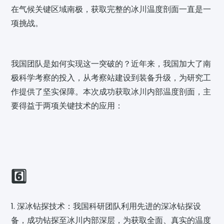
在气候关键区域南极，获取完整的冰川温度剖面一直是一
项挑战。
我国团队是如何实现这一突破的？近年来，我国加大了南
极科学考察的投入，从考察站建设到装备升级，为研究工
作提供了坚实保障。本次成功获取冰川内部温度剖面，主
要得益于两项关键技术的应用：
6️⃣
1. 深冰钻探技术：我国科研团队利用先进的深冰钻探设
备，成功钻探至冰川内部深层，为获取全面、真实的温度