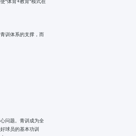
“体育+教育”模式在
于青训体系的支撑，而
核心问题。青训成为全
做好球员的基本功训