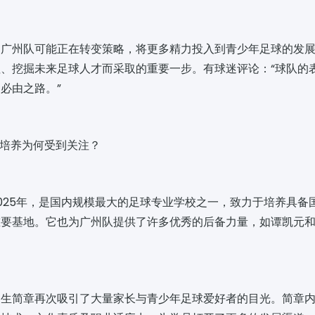
，广州队可能正在转变策略，将更多精力投入到青少年足球的发
、挖掘未来足球人才而采取的重要一步。有球迷评论：“球队的
必由之路。”
训培养为何受到关注？
025年，是国内规模最大的足球专业学校之一，致力于培养具备
重要基地。它也为广州队提供了许多优秀的后备力量，如谭凯元
招生简章再次吸引了大量家长与青少年足球爱好者的目光。简章