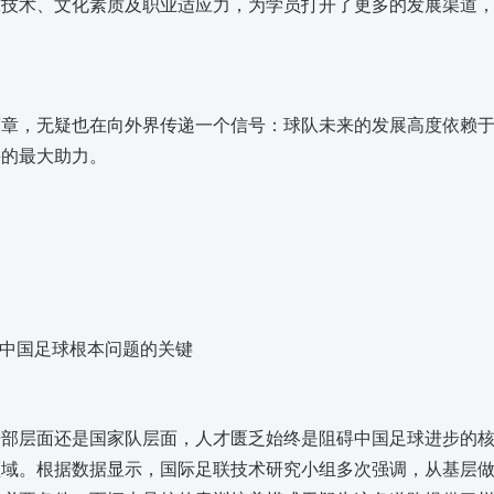
技术、文化素质及职业适应力，为学员打开了更多的发展渠道，使
简章，无疑也在向外界传递一个信号：球队未来的发展高度依赖
兴的最大助力。
决中国足球根本问题的关键
乐部层面还是国家队层面，人才匮乏始终是阻碍中国足球进步的
领域。根据数据显示，国际足联技术研究小组多次强调，从基层