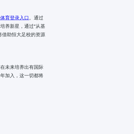
德体育登录入口
。通过
培养新星，通过“从基
将借助恒大足校的资源
能在未来培养出有国际
少年加入，这一切都将