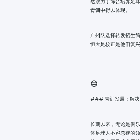
然致力于综合培养足球
青训中得以体现。
广州队选择转发招生
恒大足校正是他们复
😑
### 青训发展：解
长期以来，无论是俱
体足球人不容忽视的