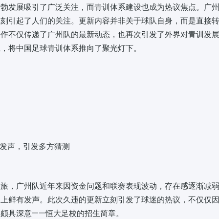
蓬勃发展吸引了广泛关注，而青训体系建设也成为热议焦点。广
立刻引起了人们的关注。更新内容并非关于球队自身，而是直接
动作不仅传递了广州队的最新动态，也再次引发了外界对青训发
系，将中国足球青训体系推向了聚光灯下。
月发声，引发多方猜测
旅，广州队近年来因资金问题和联赛表现波动，存在感逐渐减弱。
台上鲜有发声。此次久违的更新立刻引发了球迷的热议，不仅仅
颇具深意——恒大足校的招生简章。