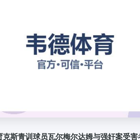
贾克斯青训球员瓦尔梅尔达姆与强奸案受害