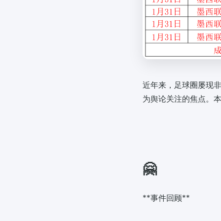
近年来，足球圈屡现
为舆论关注的焦点。
🤗
**事件回顾**