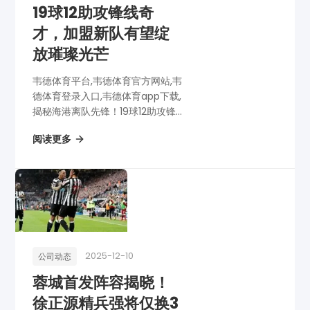
19球12助攻锋线奇
才，加盟新队有望绽
放璀璨光芒
韦德体育平台,韦德体育官方网站,韦
德体育登录入口,韦德体育app下载,
揭秘海港离队先锋！19球12助攻锋
线奇才，加盟新队有望绽放璀璨光
阅读更多
芒
2025-12-10
公司动态
蓉城首发阵容揭晓！
徐正源精兵强将仅换3