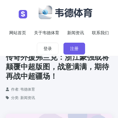
S
网站首页
关于韦德体育
新闻资讯
联系我们
2025-12-10
登录
注册
传奇外援弗兰克：浙江豪强或将
颠覆中超版图，战意满满，期待
再战中超疆场！
作者: 韦德体育
分类: 新闻资讯