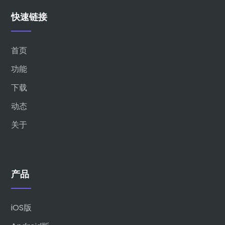
快速链接
首页
功能
下载
动态
关于
产品
iOS版