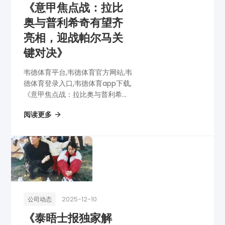
《意甲焦点战：拉比
奥与普利希奇有望齐
亮相，迎战帕尔马关
键对决》
韦德体育平台,韦德体育官方网站,韦
德体育登录入口,韦德体育app下载,
《意甲焦点战：拉比奥与普利希奇
有望齐亮相，迎战帕尔马关键对
阅读更多
决》
2025-12-10
公司动态
《泰晤士报独家解