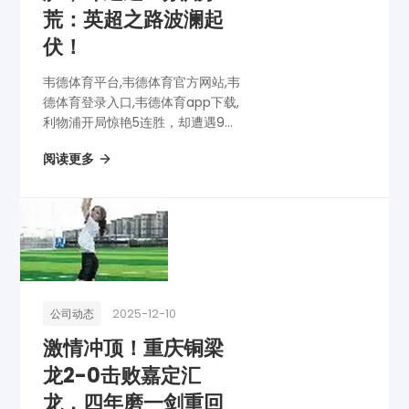
荒：英超之路波澜起
伏！
韦德体育平台,韦德体育官方网站,韦
德体育登录入口,韦德体育app下载,
利物浦开局惊艳5连胜，却遭遇9场
积分荒：英超之路波澜起伏！
阅读更多
2025-12-10
公司动态
激情冲顶！重庆铜梁
龙2-0击败嘉定汇
龙，四年磨一剑重回