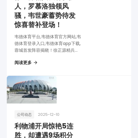
人，罗慕洛独领风
骚，韦世豪蓄势待发
惊喜替补登场！
韦德体育平台,韦德体育官方网站,韦
德体育登录入口,韦德体育app下载,
蓉城首发阵容揭晓！徐正源精兵强
将仅换3人，罗慕洛独领风骚，韦
阅读更多
世豪蓄势待发惊喜替补登场！
2025-12-10
公司动态
利物浦开局惊艳5连
胜，却遭遇9场积分