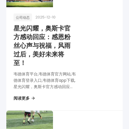
2025-12-10
公司动态
星光闪耀，奥斯卡官
方感动回应：感恩粉
丝心声与祝福，风雨
过后，美好未来将
至！
韦德体育平台,韦德体育官方网站,韦
德体育登录入口,韦德体育app下载,
星光闪耀，奥斯卡官方感动回应：
感恩粉丝心声与祝福，风雨过后，
阅读更多
美好未来将至！