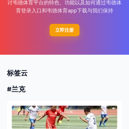
讨韦德体育平台的特色、功能以及如何通过韦德体
育登录入口和韦德体育app下载与我们保持
立即注册
标签云
#兰克