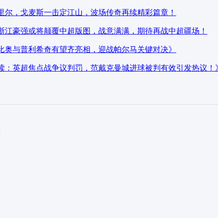
里尔，戈麦斯一击定江山，波场传奇再续精彩篇章！
浙江豪强或将颠覆中超版图，战意满满，期待再战中超疆场！
比奥与普利希奇有望齐亮相，迎战帕尔马关键对决》
读：英超焦点战争议判罚，范戴克曼城进球被判有效引发热议！