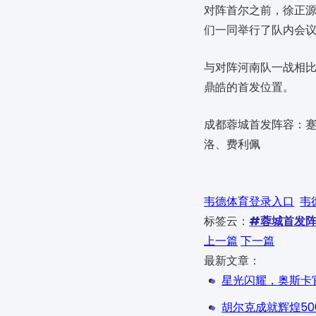
对阵首尔之前，徐正源
们一同举行了队内会议
与对阵河南队一战相比
鼎皓的首发位置。
成都蓉城首发阵容：
洛、费利佩
韦德体育登录入口
韦
标签云：
#蓉城首发
上一篇
下一篇
最新文章：
星光闪耀，奥斯卡
胡尔克成就辉煌50