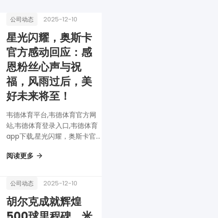
2025-12-10
公司动态
星光闪耀，奥斯卡
官方感动回应：感
恩粉丝心声与祝
福，风雨过后，美
好未来将至！
韦德体育平台,韦德体育官方网
站,韦德体育登录入口,韦德体育
app下载,星光闪耀，奥斯卡官
方感动回应：感恩粉丝心声与
阅读更多
祝福，风雨过后，美好未来将
至！
2025-12-10
公司动态
胡尔克成就辉煌
500球里程碑，米