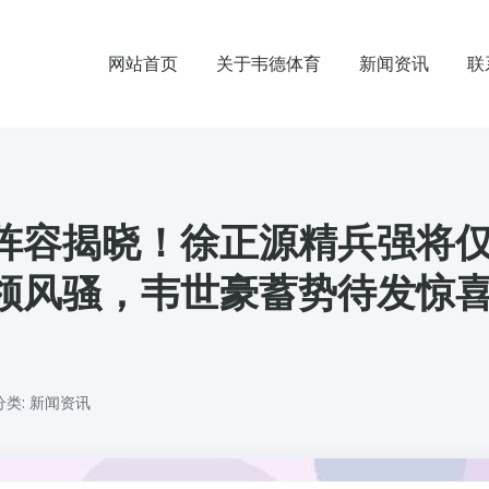
网站首页
关于韦德体育
新闻资讯
联
阵容揭晓！徐正源精兵强将仅
领风骚，韦世豪蓄势待发惊
分类: 新闻资讯