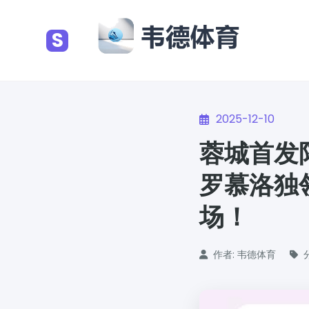
S
2025-12-10
蓉城首发
罗慕洛独
场！
作者: 韦德体育