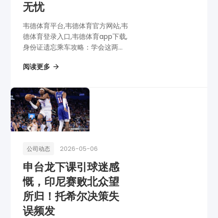
无忧
韦德体育平台,韦德体育官方网站,韦
德体育登录入口,韦德体育app下载,
身份证遗忘乘车攻略：学会这两招
出行无忧
阅读更多
2026-05-06
公司动态
申台龙下课引球迷感
慨，印尼赛败北众望
所归！托希尔决策失
误频发