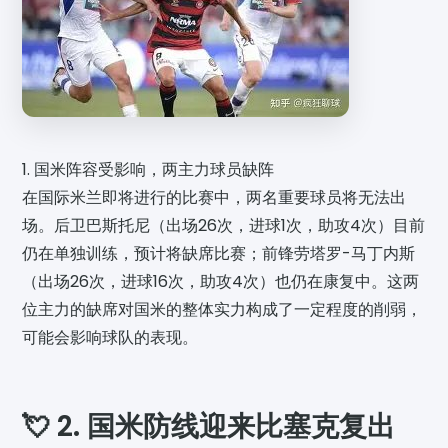
1. 国米阵容受影响，两主力球员缺阵
在国际米兰即将进行的比赛中，两名重要球员将无法出
场。后卫巴斯托尼（出场26次，进球1次，助攻4次）目前
仍在单独训练，预计将缺席比赛；前锋劳塔罗-马丁内斯
（出场26次，进球16次，助攻4次）也仍在康复中。这两
位主力的缺席对国米的整体实力构成了一定程度的削弱，
可能会影响球队的表现。
💘 2. 国米防线迎来比塞克复出