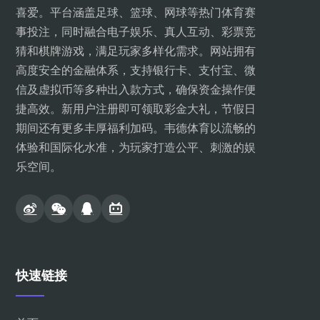
喜爱。平台涵盖足球、篮球、网球等热门体育赛
事投注，同时融合电子娱乐、真人互动、彩票竞
猜和棋牌游戏，满足玩家多样化需求。网站拥有
高度安全的金融体系，支持银行卡、支付宝、微
信及虚拟币等多种出入款方式，确保资金操作便
捷高效。新用户注册即可领取彩金大礼，节假日
期间还有更多丰厚福利加码。韦德体育以流畅的
体验和国际化水准，为玩家打造公平、刺激的娱
乐空间。
快速链接