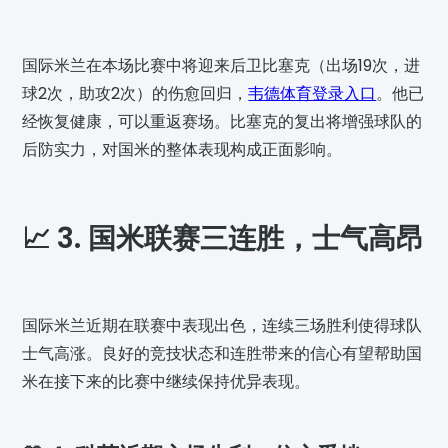
国际米兰在本场比赛中将迎来后卫比塞克（出场19次，进
球2次，助攻2次）的伤愈回归，
韦德体育登录入口
。他已
经恢复健康，可以重返赛场。比塞克的复出将增强球队的
后防实力，对国米的整体表现构成正面影响。
📈 3. 国米联赛三连胜，士气高昂
国际米兰近期在联赛中表现出色，连续三场胜利使得球队
士气高涨。良好的竞技状态和连胜带来的信心有望帮助国
米在接下来的比赛中继续保持优异表现。