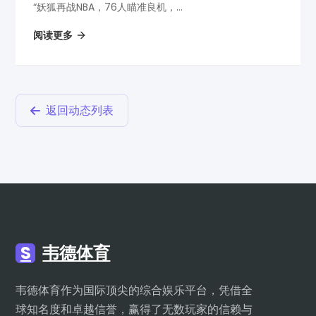
“妖狐再战NBA，76人瞄准良机，
能否复制上仗辉煌胜果？”
阅读更多
返回动态列表
S
韦德体育
韦德体育作为国际顶尖的综合娱乐平台，凭借全
球知名度和卓越信誉，赢得了无数玩家的信赖与