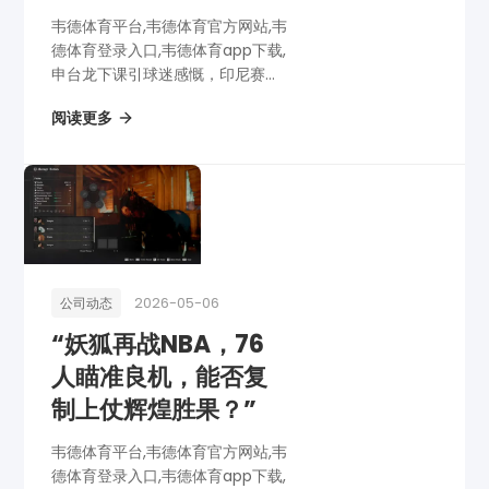
韦德体育平台,韦德体育官方网站,韦
德体育登录入口,韦德体育app下载,
申台龙下课引球迷感慨，印尼赛败
北众望所归！托希尔决策失误频发
阅读更多
2026-05-06
公司动态
“妖狐再战NBA，76
人瞄准良机，能否复
制上仗辉煌胜果？”
韦德体育平台,韦德体育官方网站,韦
德体育登录入口,韦德体育app下载,