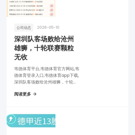
2026-05-10
公司动态
深圳队客场败给沧州
雄狮，十轮联赛颗粒
无收
韦德体育平台,韦德体育官方网站,韦
德体育登录入口,韦德体育app下载,
深圳队客场败给沧州雄狮，十轮联
赛颗粒无收
阅读更多