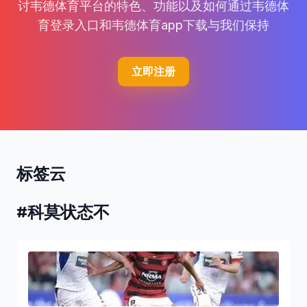
讨韦德体育平台的特色、功能以及如何通过韦德体
育登录入口和韦德体育app下载与我们保持
立即注册
标签云
#科莫状态不