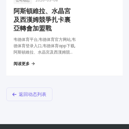
2026-03-08
公司动态
阿斯頓維拉、水晶宮
及西漢姆競爭扎卡裏
亞轉會加盟戰
韦德体育平台,韦德体育官方网站,韦
德体育登录入口,韦德体育app下载,
阿斯頓維拉、水晶宮及西漢姆競爭
扎卡裏亞轉會加盟戰
阅读更多
返回动态列表