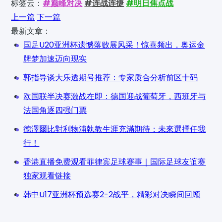
标签云：
#巅峰对决
#连战连捷
#明日焦点战
上一篇
下一篇
最新文章：
国足U20亚洲杯遗憾落败展风采！惊喜频出，奥运金
牌梦加速迈向现实
郭指导谈大乐透期号推荐：专家质合分析前区十码
欧国联半决赛激战在即：德国迎战葡萄牙，西班牙与
法国角逐四强门票
德澤爾比對利物浦執教生涯充滿期待：未來選擇任我
行！
香港直播免费观看菲律宾足球赛事｜国际足球友谊赛
独家观看链接
韩中U17亚洲杯预选赛2-2战平，精彩对决瞬间回顾