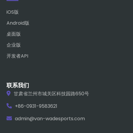
iOS版
Android版
桌面版
企业版
开发者API
联系我们
甘肃省兰州市城关区科技园路650号
+86-0931-9583621
admin@van-wadesports.com