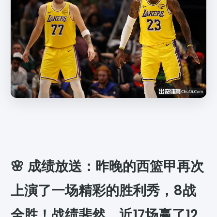
🌸 成绩放送：昨晚的西篮甲再次
上演了一场精彩的胜利秀，8战
全胜！战绩斐然，近17场赢了12