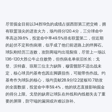
尽管掘金目前以34胜19负的成绩占据西部第三把交椅，拥
有联盟顶尖的进攻火力，场均得分120.4分，三分球命中
率高达39.6%，投篮命中率49.5%排名联盟第二，但近期
的起伏不定和伤病潮，似乎成了他们前进路上的绊脚石。
球队刚经历三连败，攻防两端均出现裂痕，尽管上一场以
136-120大胜公牛止住败势，但伤病名单依旧长长：戈
登、沃特森、琼斯三位主力缺阵，穆雷髋部不适出战未
定，核心球员约基奇也因左脚踝扭伤，可能带伤作战。约
基奇作为球队的核心，场均贡献28.9分12.2篮板10.7助攻
的全面数据，投篮命中率59.4%，他的状态直接影响掘金
的得分上限。戈登的缺席让球队在外线和内线都失去了重
要的屏障，防守端的漏洞或许难以弥补。