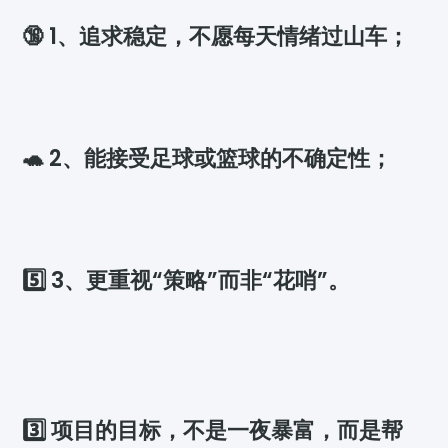
🔞 1、追求稳定，不愿每天情绪过山车；
🐢 2、能接受足球或篮球的不确定性；
5️⃣ 3、更重视“策略”而非“花哨”。
3️⃣ 项目的目标，不是一夜暴富，而是帮