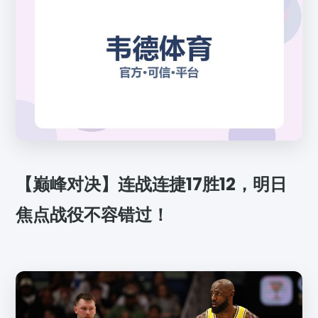
【巅峰对决】连战连捷17胜12，明日
焦点战役不容错过！