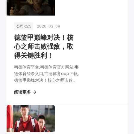
2026-03-09
公司动态
德篮甲巅峰对决！核
心之师击败强敌，取
得关键胜利！
韦德体育平台,韦德体育官方网站,韦
德体育登录入口,韦德体育app下载,
德篮甲巅峰对决！核心之师击败强
敌，取得关键胜利！
阅读更多