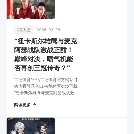
2026-03-08
公司动态
“纽卡斯尔雄鹰与麦克
阿瑟战队激战正酣！
巅峰对决，喷气机能
否再创三冠传奇？”
韦德体育平台,韦德体育官方网站,韦
德体育登录入口,韦德体育app下载,
“纽卡斯尔雄鹰与麦克阿瑟战队激战
正酣！巅峰对决，喷气机能否再创
阅读更多
三冠传奇？”