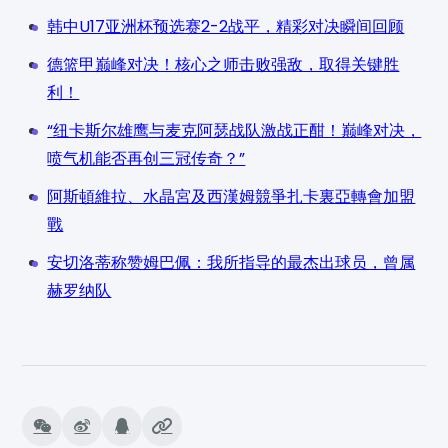
韩中U17亚洲杯预选赛2-2战平，精彩对决瞬间回顾
德篮甲巅峰对决！核心之师击败强敌，取得关键胜
利！
“纽卡斯尔雄鹰与麦克阿瑟战队激战正酣！巅峰对决，
喷气机能否再创三冠传奇？”
阿斯頓維拉、水晶宮及西漢姆競爭扎卡裏亞轉會加盟
戰
安切洛蒂称赞姆巴佩：我所指导的最杰出球员，曾属
赫罗纳队