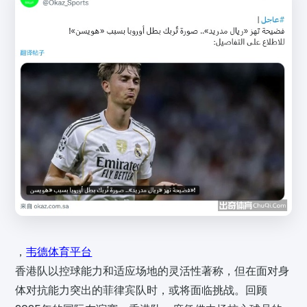
，
韦德体育平台
香港队以控球能力和适应场地的灵活性著称，但在面对身
体对抗能力突出的菲律宾队时，或将面临挑战。回顾