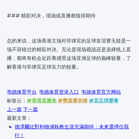
### 精彩对决，现场或直播都值得期待
总的来说，这场香港主场对菲律宾的足球友谊赛无疑是一
场不容错过的精彩对决。无论是现场观战还是选择线上直
播，都将有机会近距离感受这场亚洲足球的巅峰较量，了
解香港与菲律宾足球实力的较量。
韦德体育平台
韦德体育登录入口
韦德体育官方网站
标签云：
#香港直播免
#费观看菲律
#宾足球赛事
上一篇
下一篇
最新文章：
德澤爾比對利物浦執教生涯充滿期待：未來選擇任我
行！