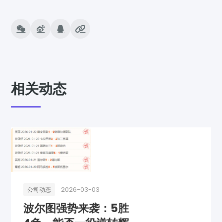
相关动态
2026-03-03
公司动态
波尔图强势来袭：5胜