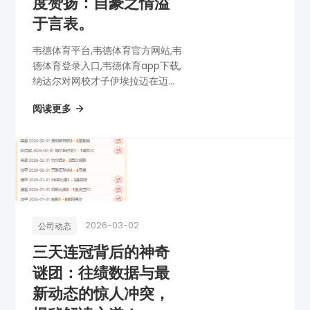
度赞扬：自豪之情溢
于言表。
韦德体育平台,韦德体育官方网站,韦
德体育登录入口,韦德体育app下载,
纳达尔对网校才子伊埃拉迈在迈阿
密赛程上取得的进步表示高度赞
阅读更多
扬：自豪之情溢于言表。
2026-03-02
公司动态
三天连冠背后的神奇
谜团：往绩数据与最
新动态的惊人冲突，