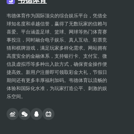
韦德体育作为国际顶尖的综合娱乐平台，凭借全
球知名度和卓越信誉，赢得了无数玩家的信赖与
喜爱。平台涵盖足球、篮球、网球等热门体育赛
事投注，同时融合电子娱乐、真人互动、彩票竞
猜和棋牌游戏，满足玩家多样化需求。网站拥有
高度安全的金融体系，支持银行卡、支付宝、微
信及虚拟币等多种出入款方式，确保资金操作便
捷高效。新用户注册即可领取彩金大礼，节假日
期间还有更多丰厚福利加码。韦德体育以流畅的
体验和国际化水准，为玩家打造公平、刺激的娱
乐空间。