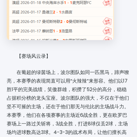
【赛场风云录】
在葡超的绿茵场上，波尔图队如同一匹黑马，蹄声嘹
亮，本赛季的表现简直可以用“火辣辣”来形容。他们以17
胜1平的完美战绩，笑傲群雄，积攒了52分的高分，稳稳
占据积分榜的龙头宝座。波尔图队的强大，不仅在于他们
坚不可摧的主场，还在于他们那无与伦比的主场战斗力。
本赛季，他们在各项赛事的主场近6战全胜，更在欧罗巴
赛场上一路过关斩将，3战全胜，打进8球仅丢2球，主场
场均进球数高达3球。4-3-3的战术布局，让他们擅长高