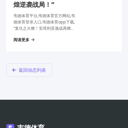
煌逆袭战局！”
韦德体育平台,韦德体育官方网站,韦
德体育登录入口,韦德体育app下载,
“复仇之火燃！安塔利亚激战再燃，
9胜6辉煌逆袭战局！”
阅读更多
返回动态列表
S
韦德体育