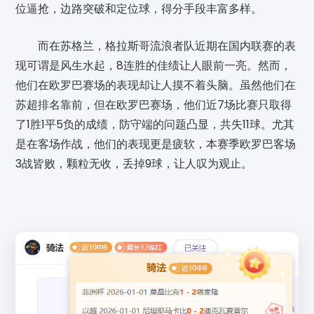
位逼抢，边路突破和定位球，得分手段丰富多样。
而在苏格兰，格拉斯哥流浪者队近期在国内联赛的表
现可谓是风生水起，8连胜的佳绩让人眼前一亮。然而，
他们在欧罗巴赛场的表现却让人摸不着头脑。虽然他们在
苏超排名靠前，但在欧罗巴赛场，他们近7场比赛只取得
了1胜1平5负的成绩，防守端的问题凸显，共失11球。尤其
是在客场作战，他们的表现更是疲软，本赛季欧罗巴客场
3战皆败，颗粒无收，丢掉9球，让人叹为观止。