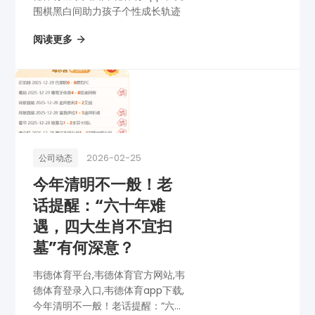
围棋黑白间助力孩子个性成长轨迹
阅读更多
2026-02-25
公司动态
今年清明不一般！老
话提醒：“六十年难
遇，四大生肖不宜扫
墓”有何深意？
韦德体育平台,韦德体育官方网站,韦
德体育登录入口,韦德体育app下载,
今年清明不一般！老话提醒：“六十