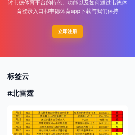
讨韦德体育平台的特色、功能以及如何通过韦德体
育登录入口和韦德体育app下载与我们保持
立即注册
标签云
#北雷霆