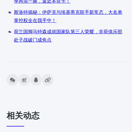
季再添一勝，逼近本菲卡！
斯洛特揭秘：伊萨克与埃基蒂克联手新常态，大名单
掌控权全在我手中！
荷兰国脚马特森成就国家队第三人荣耀，非荷俱乐部
处子战破门成焦点
相关动态