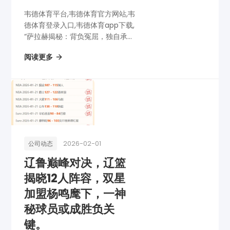
韦德体育平台,韦德体育官方网站,韦
德体育登录入口,韦德体育app下载,
“萨拉赫揭秘：背负冤屈，独自承担
责任的背后故事”
阅读更多
2026-02-01
公司动态
辽鲁巅峰对决，辽篮
揭晓12人阵容，双星
加盟杨鸣麾下，一神
秘球员或成胜负关
键。