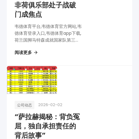
非荷俱乐部处子战破
门成焦点
韦德体育平台,韦德体育官方网站,韦
德体育登录入口,韦德体育app下载,
荷兰国脚马特森成就国家队第三人
荣耀，非荷俱乐部处子战破门成焦
阅读更多
点
2026-02-02
公司动态
“萨拉赫揭秘：背负冤
屈，独自承担责任的
背后故事”