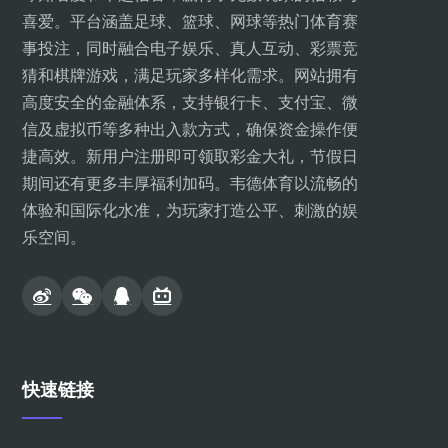
喜爱。平台涵盖足球、篮球、网球等热门体育赛
事投注，同时融合电子娱乐、真人互动、彩票竞
猜和棋牌游戏，满足玩家多样化需求。网站拥有
高度安全的金融体系，支持银行卡、支付宝、微
信及虚拟币等多种出入款方式，确保资金操作便
捷高效。新用户注册即可领取彩金大礼，节假日
期间还有更多丰厚福利加码。韦德体育以流畅的
体验和国际化水准，为玩家打造公平、刺激的娱
乐空间。
快速链接