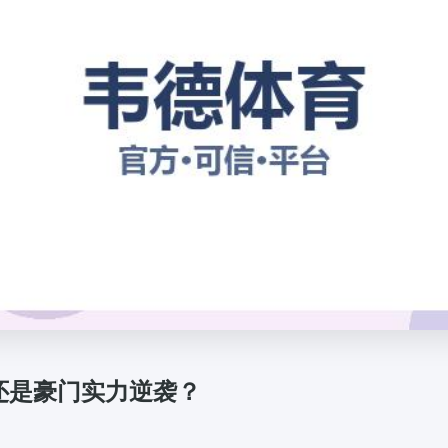
还是豪门实力逆袭？