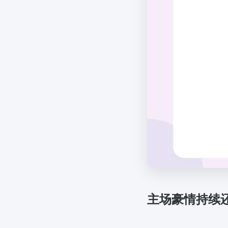
主场豪情持续