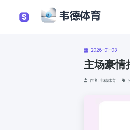
S
2026-01-03
主场豪情
作者: 韦德体育