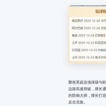
聚焦英超这场保级与
边路高速突破，擅长
的防御大师，擅长打
反击克敌。