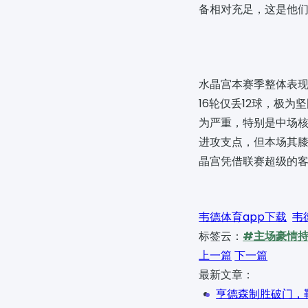
备相对充足，这是他
水晶宫本赛季整体表现
16轮仅丢12球，极
为严重，特别是中场
进攻支点，但本场其膝
晶宫凭借联赛超级的
韦德体育app下载
韦
标签云：
#主场豪情
上一篇
下一篇
最新文章：
亨德森制胜破门，