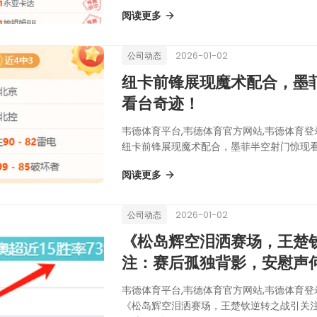
阅读更多
2026-01-02
公司动态
纽卡前锋展现魔术配合，墨
看台奇迹！
韦德体育平台,韦德体育官方网站,韦德体育登录
纽卡前锋展现魔术配合，墨菲半空射门惊现
阅读更多
2026-01-02
公司动态
《松岛辉空泪洒赛场，王楚
注：赛后孤独背影，安慰声
韦德体育平台,韦德体育官方网站,韦德体育登录
《松岛辉空泪洒赛场，王楚钦逆转之战引关