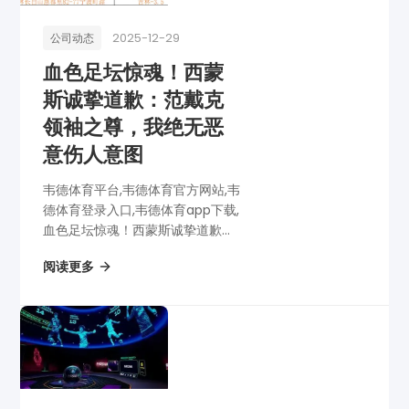
2025-12-29
公司动态
血色足坛惊魂！西蒙
斯诚挚道歉：范戴克
领袖之尊，我绝无恶
意伤人意图
韦德体育平台,韦德体育官方网站,韦
德体育登录入口,韦德体育app下载,
血色足坛惊魂！西蒙斯诚挚道歉：
范戴克领袖之尊，我绝无恶意伤人
阅读更多
意图