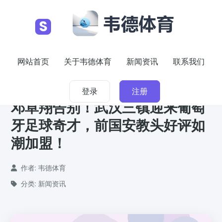
S
网站首页
关于韦德体育
新闻资讯
联系我们
2026-01-01
登录
注册
邓卓翔告别！武汉三镇迎来葡萄
牙足球奇才，前国安教头好评如
潮加盟！
作者: 韦德体育
分类: 新闻资讯