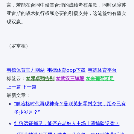
言，若能在合同中设置合理的成绩考核条款，同时保障苏
亚雷斯的战术执行权和必要的引援支持，这笔签约有望实
现双赢。
（罗掌柜）
韦德体育官方网站
韦德体育app下载
韦德体育平台
标签云：
#邓卓翔告别
#武汉三镇迎
#来葡萄牙足
上一篇
下一篇
最新文章：
“滕哈格时代再现神奇？曼联英超零封之旅，距今已有
多少岁月？”
红狼远征都灵，能否在老妇人主场上演惊险逆袭？