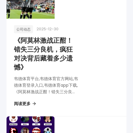
2025-12-30
公司动态
《阿莫林激战正酣！
错失三分良机，疯狂
对决背后藏着多少遗
憾》
韦德体育平台,韦德体育官方网站,韦
德体育登录入口,韦德体育app下载,
《阿莫林激战正酣！错失三分良
机，疯狂对决背后藏着多少遗憾》
阅读更多