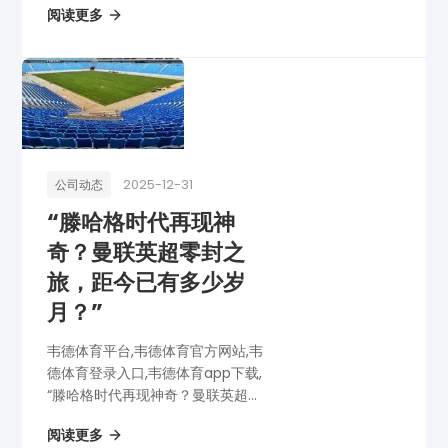
阅读更多
场致辞！
2025-12-31
公司动态
“滕哈格时代再现神
奇？曼联英超零封之
旅，距今已有多少岁
月？”
韦德体育平台,韦德体育官方网站,韦
德体育登录入口,韦德体育app下载,
“滕哈格时代再现神奇？曼联英超零
封之旅，距今已有多少岁月？”
阅读更多