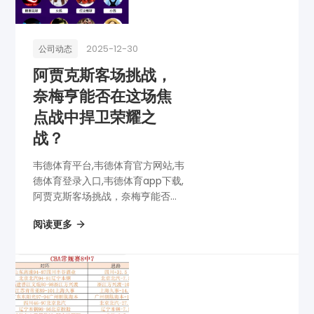
2025-12-30
公司动态
阿贾克斯客场挑战，
奈梅亨能否在这场焦
点战中捍卫荣耀之
战？
韦德体育平台,韦德体育官方网站,韦
德体育登录入口,韦德体育app下载,
阿贾克斯客场挑战，奈梅亨能否在
这场焦点战中捍卫荣耀之战？
阅读更多