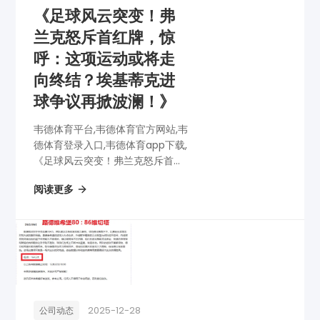
《足球风云突变！弗
兰克怒斥首红牌，惊
呼：这项运动或将走
向终结？埃基蒂克进
球争议再掀波澜！》
韦德体育平台,韦德体育官方网站,韦
德体育登录入口,韦德体育app下载,
《足球风云突变！弗兰克怒斥首红
牌，惊呼：这项运动或将走向终
阅读更多
结？埃基蒂克进球争议再掀波
澜！》
2025-12-28
公司动态