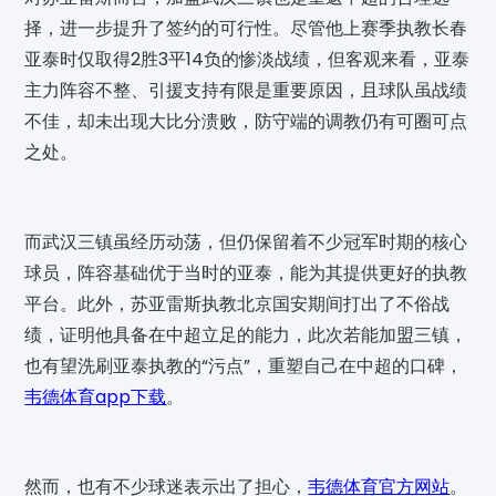
择，进一步提升了签约的可行性。尽管他上赛季执教长春
亚泰时仅取得2胜3平14负的惨淡战绩，但客观来看，亚泰
主力阵容不整、引援支持有限是重要原因，且球队虽战绩
不佳，却未出现大比分溃败，防守端的调教仍有可圈可点
之处。
而武汉三镇虽经历动荡，但仍保留着不少冠军时期的核心
球员，阵容基础优于当时的亚泰，能为其提供更好的执教
平台。此外，苏亚雷斯执教北京国安期间打出了不俗战
绩，证明他具备在中超立足的能力，此次若能加盟三镇，
也有望洗刷亚泰执教的“污点”，重塑自己在中超的口碑，
韦德体育app下载
。
然而，也有不少球迷表示出了担心，
韦德体育官方网站
。