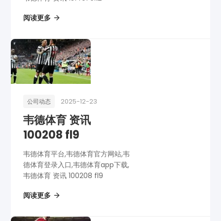
阅读更多
2025-12-23
公司动态
韦德体育 资讯
100208 fl9
韦德体育平台,韦德体育官方网站,韦
德体育登录入口,韦德体育app下载,
韦德体育 资讯 100208 fl9
阅读更多