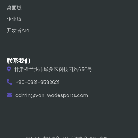
桌面版
企业版
开发者API
联系我们
甘肃省兰州市城关区科技园路650号
+86-0931-9583621
admin@van-wadesports.com