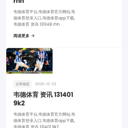
rhh
韦德体育平台,韦德体育官方网站,韦
德体育登录入口,韦德体育app下载,
韦德体育 资讯 131348 rhh
阅读更多
2025-12-23
公司动态
韦德体育 资讯 131401
9k2
韦德体育平台,韦德体育官方网站,韦
德体育登录入口,韦德体育app下载,
韦德体育 资讯 131401 9k2