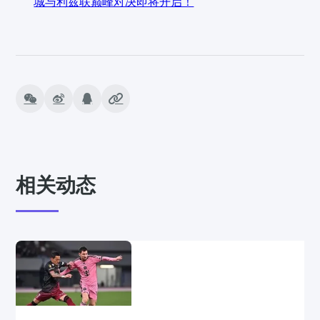
城与利兹联巅峰对决即将开启！
相关动态