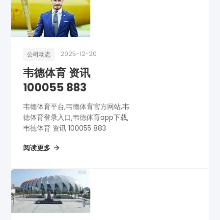
2025-12-20
公司动态
韦德体育 资讯
100055 883
韦德体育平台,韦德体育官方网站,韦
德体育登录入口,韦德体育app下载,
韦德体育 资讯 100055 883
阅读更多