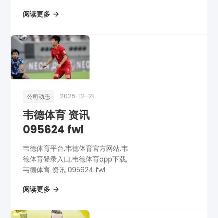
阅读更多
2025-12-21
公司动态
韦德体育 资讯
095624 fwl
韦德体育平台,韦德体育官方网站,韦
德体育登录入口,韦德体育app下载,
韦德体育 资讯 095624 fwl
阅读更多