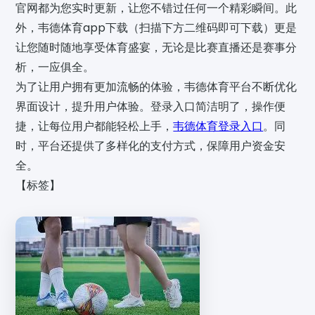
官网都为您实时更新，让您不错过任何一个精彩瞬间。此
外，韦德体育app下载（扫描下方二维码即可下载）更是
让您随时随地享受体育盛宴，无论是比赛直播还是赛事分
析，一应俱全。
为了让用户拥有更加流畅的体验，韦德体育平台不断优化
界面设计，提升用户体验。登录入口简洁明了，操作便
捷，让每位用户都能轻松上手，
韦德体育登录入口
。同
时，平台还提供了多样化的支付方式，保障用户资金安
全。
【标签】