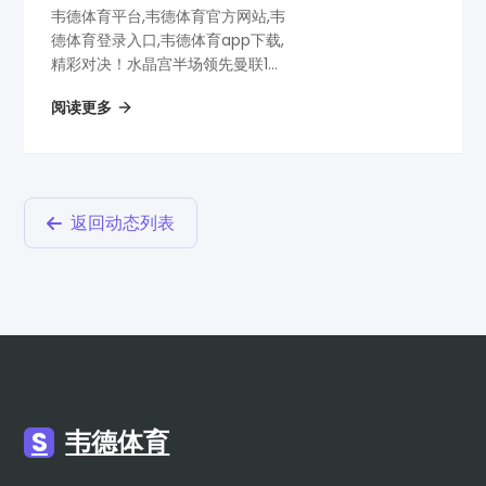
韦德体育平台,韦德体育官方网站,韦
德体育登录入口,韦德体育app下载,
精彩对决！水晶宫半场领先曼联1-
0，马特塔错失点球+单刀，惊险时
阅读更多
刻二触命中！
返回动态列表
S
韦德体育