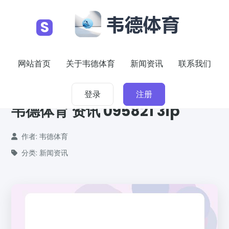
S
网站首页
关于韦德体育
新闻资讯
联系我们
2025-12-22
登录
注册
韦德体育 资讯 095821 3ip
作者: 韦德体育
分类: 新闻资讯