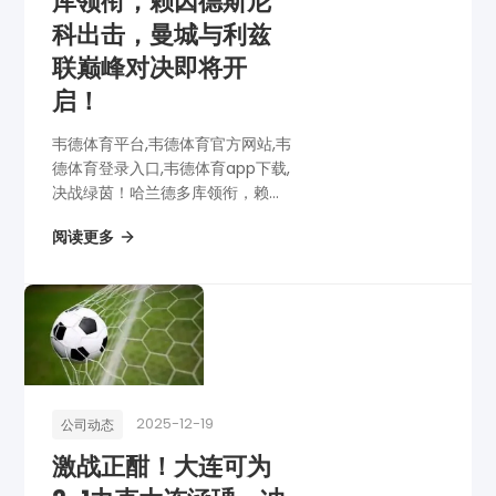
库领衔，赖因德斯尼
科出击，曼城与利兹
联巅峰对决即将开
启！
韦德体育平台,韦德体育官方网站,韦
德体育登录入口,韦德体育app下载,
决战绿茵！哈兰德多库领衔，赖因
德斯尼科出击，曼城与利兹联巅峰
阅读更多
对决即将开启！
2025-12-19
公司动态
激战正酣！大连可为