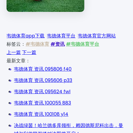
韦德体育app下载
韦德体育平台
韦德体育官方网站
标签云：
#韦德体育
#资讯
#韦德体育平台
上一篇
下一篇
最新文章：
韦德体育 资讯 095806 f40
韦德体育 资讯 095606 p33
韦德体育 资讯 095624 fwl
韦德体育 资讯 100055 883
韦德体育 资讯 100108 y14
决战绿茵！哈兰德多库领衔，赖因德斯尼科出击，曼