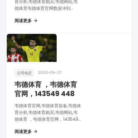
育分析,韦德体育购买,韦德网站,韦
德体育韦德体育官网数据冲到
144542引发关注
阅读更多
2026-06-27
公司动态
韦德体育 ，韦德体育
官网，143549 448
韦德体育官网,韦德体育装备,韦德体
育分析,韦德体育购买,韦德网站,韦
德体育 ，韦德体育官网，143549
448
阅读更多