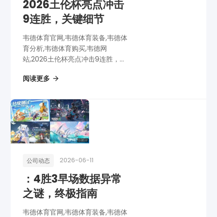
2026土伦杯亮点冲击
9连胜，关键细节
韦德体育官网,韦德体育装备,韦德体
育分析,韦德体育购买,韦德网
站,2026土伦杯亮点冲击9连胜，关
键细节
阅读更多
2026-06-11
公司动态
：4胜3早场数据异常
之谜，终极指南
韦德体育官网,韦德体育装备,韦德体