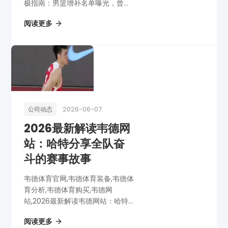
极指南：男篮增补名单曝光，曾凡
博、贺希宁加盟，胡明轩等5将转
阅读更多
会
2026-06-07
公司动态
2026最新解读韦德网
站：哈特分享全队奋
斗的赛事故事
韦德体育官网,韦德体育装备,韦德体
育分析,韦德体育购买,韦德网
站,2026最新解读韦德网站：哈特
分享全队奋斗的赛事故事
阅读更多