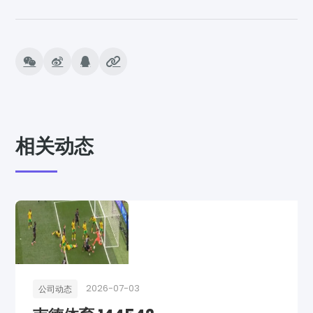
相关动态
2026-07-03
公司动态