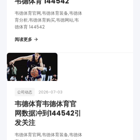
韦德体育 144542
韦德体育官网,韦德体育装备,韦德体
育分析,韦德体育购买,韦德网站,韦
德体育 144542
阅读更多
2026-07-03
公司动态
韦德体育韦德体育官
网数据冲到144542引
发关注
韦德体育官网,韦德体育装备,韦德体