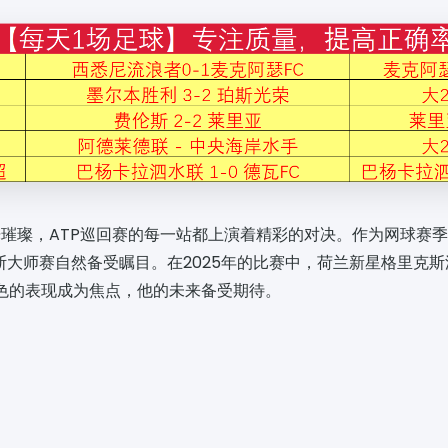
璀璨，ATP巡回赛的每一站都上演着精彩的对决。作为网球赛季
大师赛自然备受瞩目。在2025年的比赛中，荷兰新星格里克斯波尔
凭借出色的表现成为焦点，他的未来备受期待。