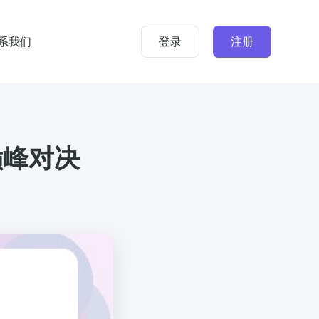
系我们
登录
注册
巅峰对决