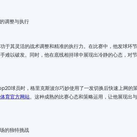
术的调整与执行
归功于其灵活的战术调整和精准的执行力。在比赛中，他发球环
对手难以破发。同时，他在底线相持球中展现出冷静的心态，对
op20球员时，格里克斯波尔巧妙使用了一发切换后快速上网的
德体育官方网站
。这种成熟的比赛心态和策略运用，让他展现出
赛场的独特挑战