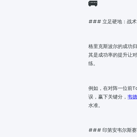
🚌
### 立足硬地：战
格里克斯波尔的成功
其是成功率的提升让
练。
例如，在对阵一位前T
误，赢下关键分，
韦
水准。
### 印第安韦尔斯