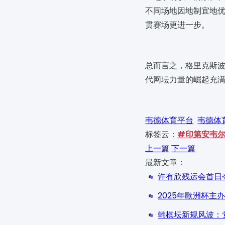
不同场地因地制宜地优
贯赛场更进一步。
总而言之，格里克斯
代网坛力量的崛起充
韦德体育平台
韦德体
标签云：
#印第安韦
上一篇
下一篇
最新文章：
许有欣残运会首日
2025年歐洲杯主
韩棋坛新规风波：