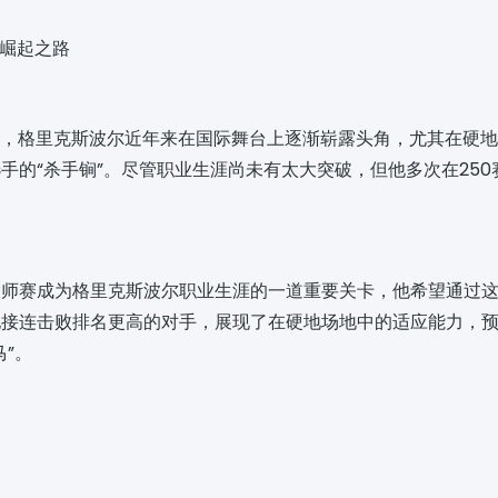
的崛起之路
星，格里克斯波尔近年来在国际舞台上逐渐崭露头角，尤其在硬
手的“杀手锏”。尽管职业生涯尚未有太大突破，但他多次在25
。
大师赛成为格里克斯波尔职业生涯的一道重要关卡，他希望通过
他接连击败排名更高的对手，展现了在硬地场地中的适应能力，
马”。