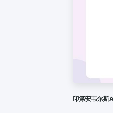
印第安韦尔斯