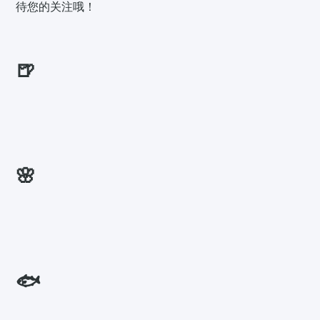
待您的关注哦！
🍺
🌸
🐟