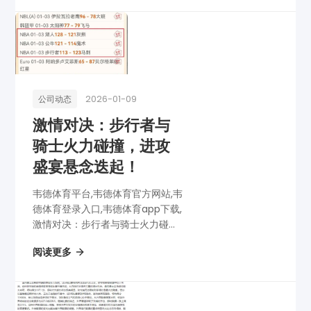
2026-01-09
公司动态
激情对决：步行者与
骑士火力碰撞，进攻
盛宴悬念迭起！
韦德体育平台,韦德体育官方网站,韦
德体育登录入口,韦德体育app下载,
激情对决：步行者与骑士火力碰
撞，进攻盛宴悬念迭起！
阅读更多