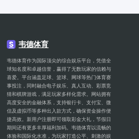
S
韦德体育
韦德体育作为国际顶尖的综合娱乐平台，凭借全
球知名度和卓越信誉，赢得了无数玩家的信赖与
喜爱。平台涵盖足球、篮球、网球等热门体育赛
事投注，同时融合电子娱乐、真人互动、彩票竞
猜和棋牌游戏，满足玩家多样化需求。网站拥有
高度安全的金融体系，支持银行卡、支付宝、微
信及虚拟币等多种出入款方式，确保资金操作便
捷高效。新用户注册即可领取彩金大礼，节假日
期间还有更多丰厚福利加码。韦德体育以流畅的
体验和国际化水准，为玩家打造公平、刺激的娱