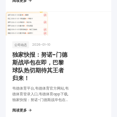
阅读更多
转3-1！
2026-01-10
公司动态
独家快报：努诺-门德
斯战毕包在即，巴黎
球队热切期待其王者
归来！
韦德体育平台,韦德体育官方网站,韦
德体育登录入口,韦德体育app下载,
独家快报：努诺-门德斯战毕包在
即，巴黎球队热切期待其王者归
阅读更多
来！