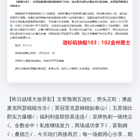
【昨日战绩大放异彩】文章预测五连红，势头正旺；澳超
麦克阿瑟稳稳当当√；英冠雷克瑟姆稳如泰山√；五星德比
郡实力爆棚√；福利利兹联惊喜连连√；皇牌热刺一骑绝尘
√。全数命中！私推继续发力，两场成功拿下√，富勒姆
√；桑德兰√，今天咱们再接再厉；每一场都用心分享，期