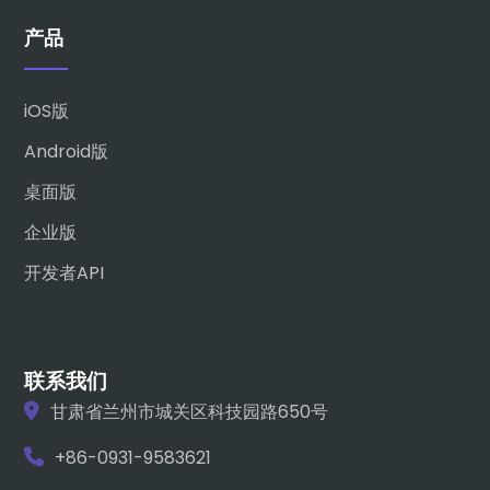
产品
iOS版
Android版
桌面版
企业版
开发者API
联系我们
甘肃省兰州市城关区科技园路650号
+86-0931-9583621