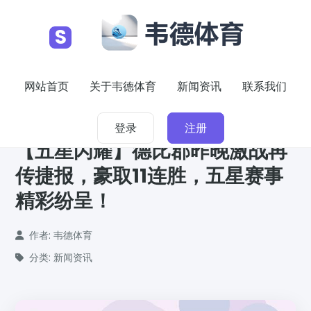
S
网站首页
关于韦德体育
新闻资讯
联系我们
2026-01-11
登录
注册
【五星闪耀】德比郡昨晚激战再
传捷报，豪取11连胜，五星赛事
精彩纷呈！
作者: 韦德体育
分类: 新闻资讯