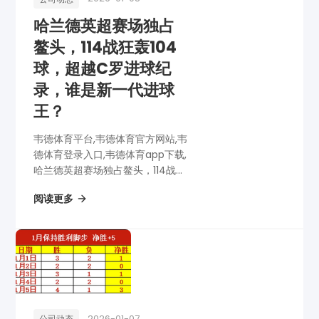
哈兰德英超赛场独占
鳌头，114战狂轰104
球，超越C罗进球纪
录，谁是新一代进球
王？
韦德体育平台,韦德体育官方网站,韦
德体育登录入口,韦德体育app下载,
哈兰德英超赛场独占鳌头，114战狂
轰104球，超越C罗进球纪录，谁是
阅读更多
新一代进球王？
2026-01-07
公司动态