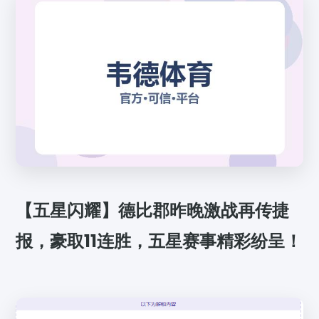
【五星闪耀】德比郡昨晚激战再传捷
报，豪取11连胜，五星赛事精彩纷呈！