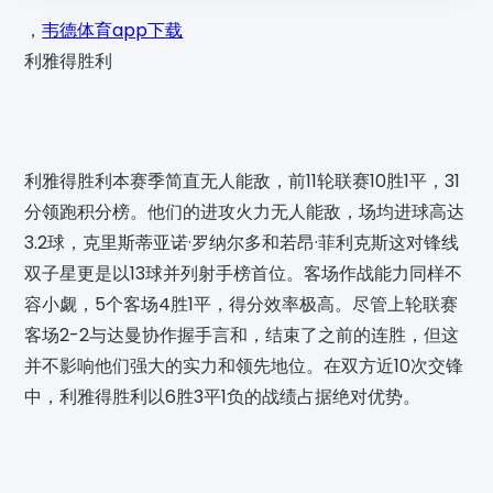
，
韦德体育app下载
利雅得胜利
利雅得胜利本赛季简直无人能敌，前11轮联赛10胜1平，31
分领跑积分榜。他们的进攻火力无人能敌，场均进球高达
3.2球，克里斯蒂亚诺·罗纳尔多和若昂·菲利克斯这对锋线
双子星更是以13球并列射手榜首位。客场作战能力同样不
容小觑，5个客场4胜1平，得分效率极高。尽管上轮联赛
客场2-2与达曼协作握手言和，结束了之前的连胜，但这
并不影响他们强大的实力和领先地位。在双方近10次交锋
中，利雅得胜利以6胜3平1负的战绩占据绝对优势。