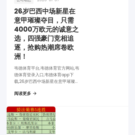
26岁巴西中场新星在
意甲璀璨夺目，只需
4000万欧元的诚意之
选，四强豪门竞相追
逐，抢购热潮席卷欧
洲！
韦德体育平台,韦德体育官方网站,韦
德体育登录入口,韦德体育app下
载,26岁巴西中场新星在意甲璀璨夺
目，只需4000万欧元的诚意之
阅读更多
选，四强豪门竞相追逐，抢购热潮
席卷欧洲！