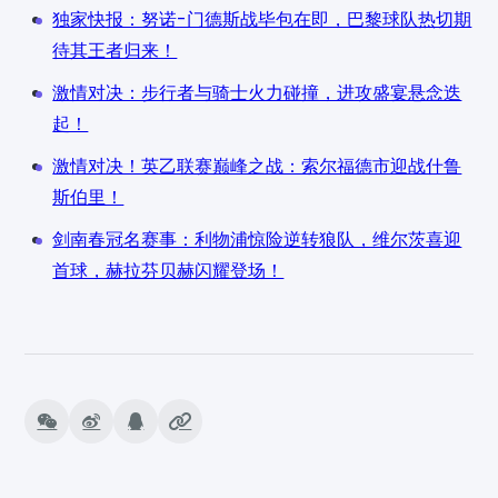
独家快报：努诺-门德斯战毕包在即，巴黎球队热切期
待其王者归来！
激情对决：步行者与骑士火力碰撞，进攻盛宴悬念迭
起！
激情对决！英乙联赛巅峰之战：索尔福德市迎战什鲁
斯伯里！
剑南春冠名赛事：利物浦惊险逆转狼队，维尔茨喜迎
首球，赫拉芬贝赫闪耀登场！