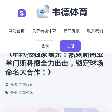
S
网站首页
关于韦德体育
新闻资讯
联系我们
2025-12-15
登录
注册
《电讯报独家曝光：热刺新商业
掌门斯科彻全力出击，锁定球场
命名大合作！》
作者: 韦德体育
分类: 新闻资讯