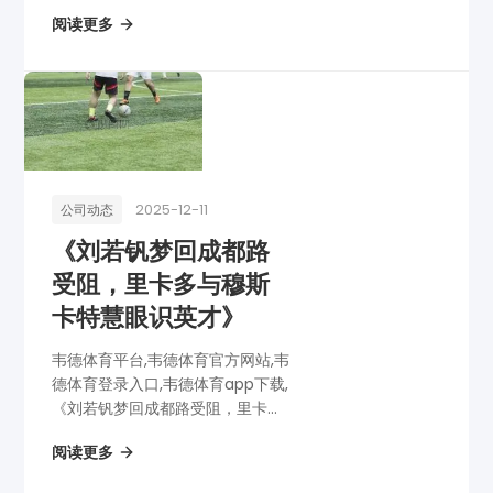
温馨告别盛典》
阅读更多
2025-12-11
公司动态
《刘若钒梦回成都路
受阻，里卡多与穆斯
卡特慧眼识英才》
韦德体育平台,韦德体育官方网站,韦
德体育登录入口,韦德体育app下载,
《刘若钒梦回成都路受阻，里卡多
与穆斯卡特慧眼识英才》
阅读更多