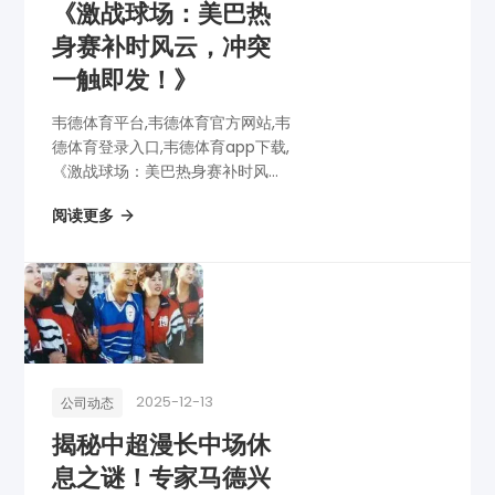
《激战球场：美巴热
身赛补时风云，冲突
一触即发！》
韦德体育平台,韦德体育官方网站,韦
德体育登录入口,韦德体育app下载,
《激战球场：美巴热身赛补时风
云，冲突一触即发！》
阅读更多
2025-12-13
公司动态
揭秘中超漫长中场休
息之谜！专家马德兴