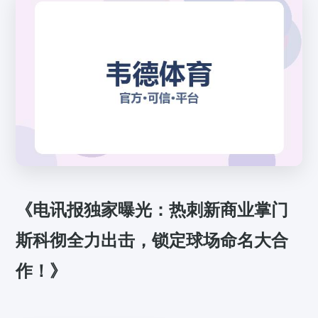
《电讯报独家曝光：热刺新商业掌门
斯科彻全力出击，锁定球场命名大合
作！》