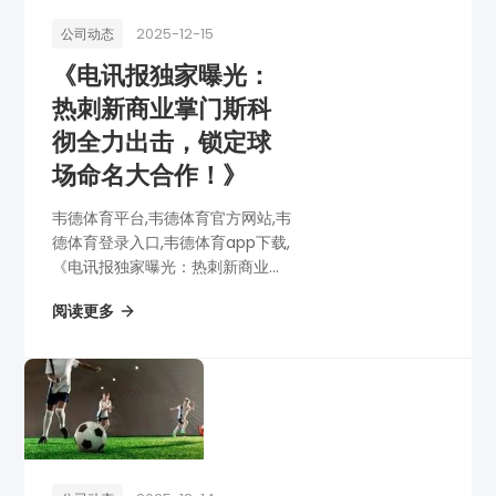
2025-12-15
公司动态
《电讯报独家曝光：
热刺新商业掌门斯科
彻全力出击，锁定球
场命名大合作！》
韦德体育平台,韦德体育官方网站,韦
德体育登录入口,韦德体育app下载,
《电讯报独家曝光：热刺新商业掌
门斯科彻全力出击，锁定球场命名
阅读更多
大合作！》