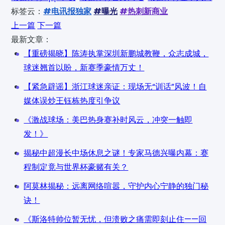
标签云：
#电讯报独家
#曝光
#热刺新商业
上一篇
下一篇
最新文章：
【重磅揭晓】陈涛执掌深圳新鹏城教鞭，众志成城，
球迷翘首以盼，新赛季豪情万丈！
【紧急辟谣】浙江球迷亲证：现场无“训话”风波！自
媒体误炒王钰栋热度引争议
《激战球场：美巴热身赛补时风云，冲突一触即
发！》
揭秘中超漫长中场休息之谜！专家马德兴曝内幕：赛
程制定竟与世界杯豪赌有关？
阿莫林揭秘：远离网络喧嚣，守护内心宁静的独门秘
诀！
《斯洛特帅位暂无忧，但溃败之痛需即刻止住——回