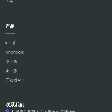
关于
产品
iOS版
Android版
桌面版
企业版
开发者API
联系我们
甘肃省兰州市城关区科技园路650号