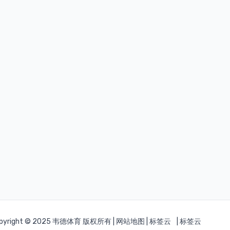
pyright © 2025
韦德体育
版权所有 |
网站地图
|
标签云
|
标签云