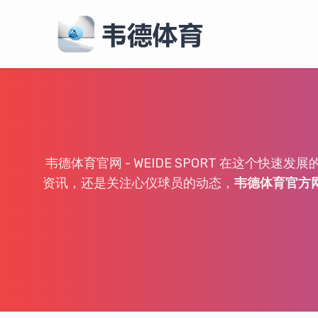
韦德体育官网 - WEIDE SPORT 在这
资讯，还是关注心仪球员的动态，
韦德体育官方