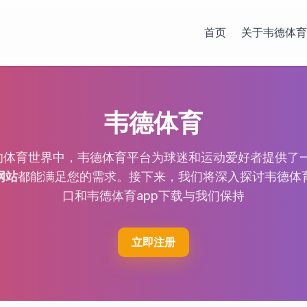
首页
关于韦德体
韦德体育
个快速发展的体育世界中，韦德体育平台为球迷和运动爱好者提
网站
都能满足您的需求。接下来，我们将深入探讨韦德体
口和韦德体育app下载与我们保持
立即注册