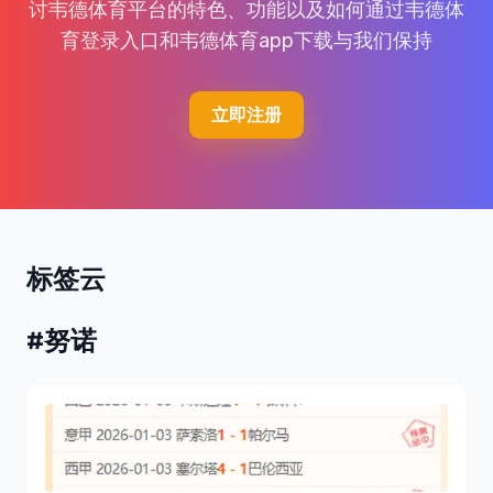
讨韦德体育平台的特色、功能以及如何通过韦德体
育登录入口和韦德体育app下载与我们保持
立即注册
标签云
#努诺