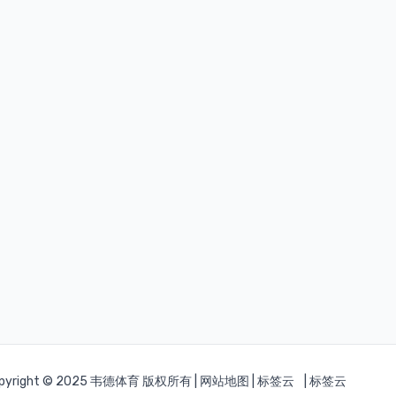
pyright © 2025
韦德体育
版权所有 |
网站地图
|
标签云
|
标签云