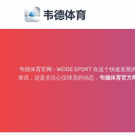
韦德体育官网 - WEIDE SPORT 在这
资讯，还是关注心仪球员的动态，
韦德体育官方