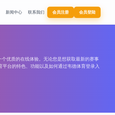
育
新闻中心
联系我们
会员注册
会员登陆
供了一个优质的在线体验。无论您是想获取最新的赛事
育平台的特色、功能以及如何通过韦德体育登录入