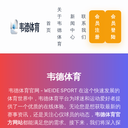
关
于
新
联
会
会
首
韦
闻
系
员
员
页
德
中
我
注
登
体
心
们
册
陆
育
韦德体育
韦德体育官网 - WEIDE SPORT 在这个快速发展的
体育世界中，韦德体育平台为球迷和运动爱好者提
供了一个优质的在线体验。无论您是想获取最新的
赛事资讯，还是关注心仪球员的动态，
韦德体育官
方网站
都能满足您的需求。接下来，我们将深入探