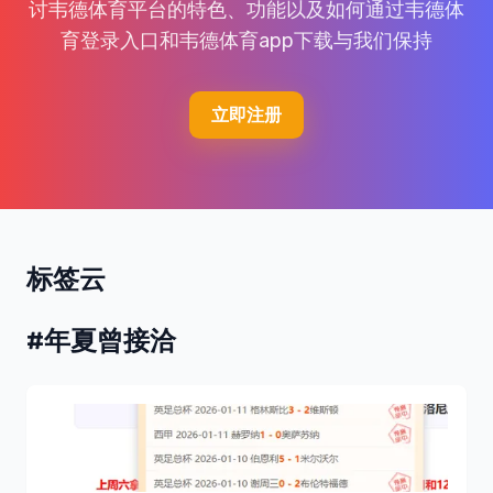
讨韦德体育平台的特色、功能以及如何通过韦德体
育登录入口和韦德体育app下载与我们保持
立即注册
标签云
#年夏曾接洽