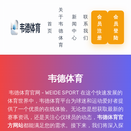
关
于
新
联
会
会
首
韦
闻
系
员
员
页
德
中
我
注
登
体
心
们
册
陆
育
韦德体育
韦德体育官网 - WEIDE SPORT 在这个快速发展的
体育世界中，韦德体育平台为球迷和运动爱好者提
供了一个优质的在线体验。无论您是想获取最新的
赛事资讯，还是关注心仪球员的动态，
韦德体育官
方网站
都能满足您的需求。接下来，我们将深入探