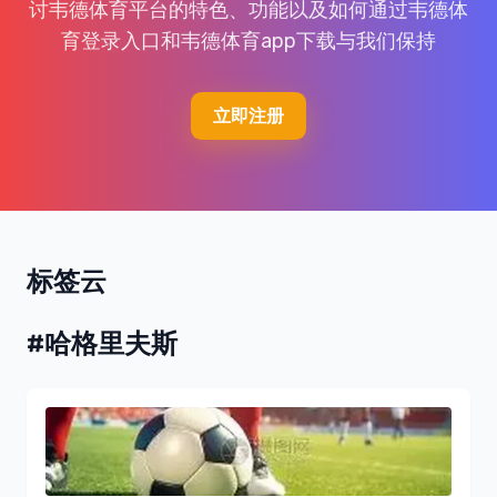
讨韦德体育平台的特色、功能以及如何通过韦德体
育登录入口和韦德体育app下载与我们保持
立即注册
标签云
#哈格里夫斯