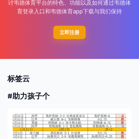
讨韦德体育平台的特色、功能以及如何通过韦德体
育登录入口和韦德体育app下载与我们保持
立即注册
标签云
#助力孩子个