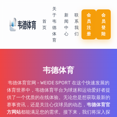
关
于
新
联
会
会
首
韦
闻
系
员
员
页
德
中
我
注
登
体
心
们
册
陆
育
韦德体育
韦德体育官网 - WEIDE SPORT 在这个快速发展的
体育世界中，韦德体育平台为球迷和运动爱好者提
供了一个优质的在线体验。无论您是想获取最新的
赛事资讯，还是关注心仪球员的动态，
韦德体育官
方网站
都能满足您的需求。接下来，我们将深入探