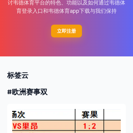
讨韦德体育平台的特色、功能以及如何通过韦德体
育登录入口和韦德体育app下载与我们保持
立即注册
标签云
#欧洲赛事双