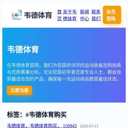
首
关于韦
新闻
联系
会员
页
德体育
中心
我们
登陆
韦德体育
在韦德体育官网，我们为您提供详尽的运动装备选购指南
与优质赛事分析。无论您是初学者还是专业人士，都会找
到最适合您的产品，确保每一次运动体验都是最佳状态。
立即注册
标签：#韦德体育购买
韦德体育，韦德体育购买， 150943
2026-07-13