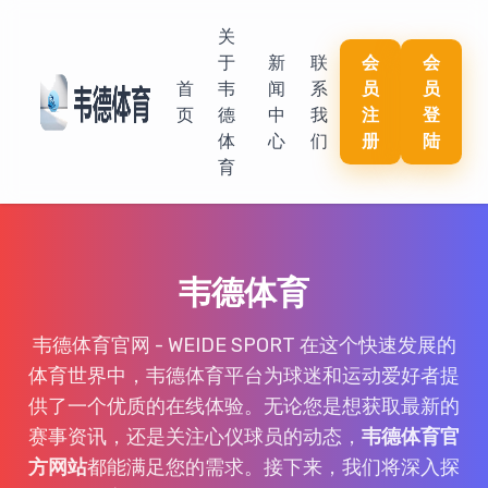
关
于
新
联
会
会
首
韦
闻
系
员
员
页
德
中
我
注
登
体
心
们
册
陆
育
韦德体育
韦德体育官网 - WEIDE SPORT 在这个快速发展的
体育世界中，韦德体育平台为球迷和运动爱好者提
供了一个优质的在线体验。无论您是想获取最新的
赛事资讯，还是关注心仪球员的动态，
韦德体育官
方网站
都能满足您的需求。接下来，我们将深入探