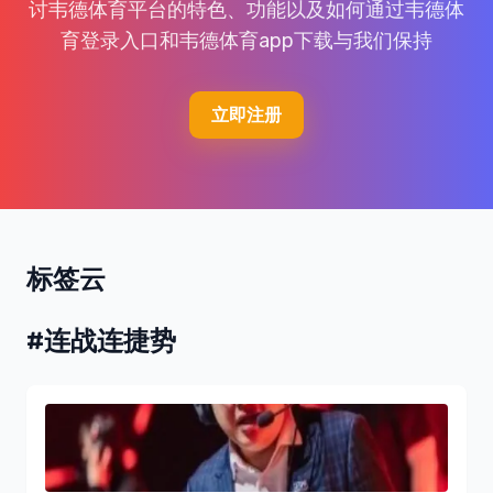
讨韦德体育平台的特色、功能以及如何通过韦德体
育登录入口和韦德体育app下载与我们保持
立即注册
标签云
#连战连捷势