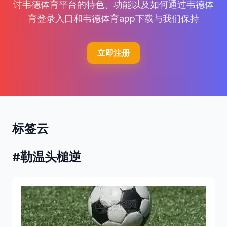
讨韦德体育平台的特色、功能以及如何通过韦德体
育登录入口和韦德体育app下载与我们保持
立即注册
标签云
#勒温头槌逆