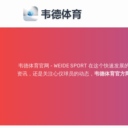
韦德体育官网 - WEIDE SPORT 在这
资讯，还是关注心仪球员的动态，
韦德体育官方