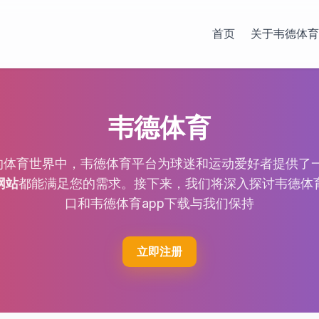
首页
关于韦德体
韦德体育
个快速发展的体育世界中，韦德体育平台为球迷和运动爱好者提
网站
都能满足您的需求。接下来，我们将深入探讨韦德体
口和韦德体育app下载与我们保持
立即注册