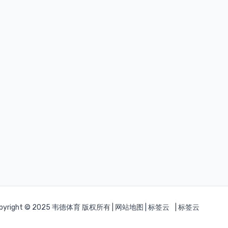
pyright © 2025
韦德体育
版权所有 |
网站地图
|
标签云
|
标签云