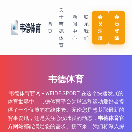
关
于
新
联
会
会
首
韦
闻
系
员
员
页
德
中
我
注
登
体
心
们
册
陆
育
韦德体育
韦德体育官网 - WEIDE SPORT 在这个快速发展的
体育世界中，韦德体育平台为球迷和运动爱好者提
供了一个优质的在线体验。无论您是想获取最新的
赛事资讯，还是关注心仪球员的动态，
韦德体育官
方网站
都能满足您的需求。接下来，我们将深入探