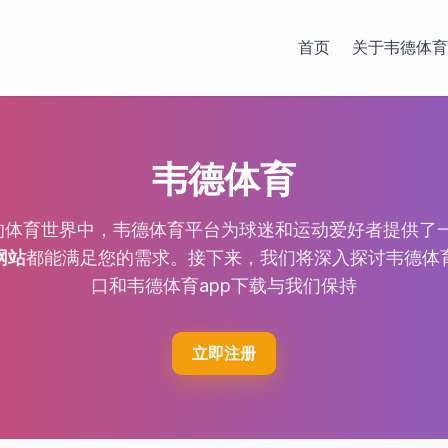
首页
关于韦德体
韦德体育
个快速发展的体育世界中，韦德体育平台为球迷和运动爱好者提
网站
都能满足您的需求。接下来，我们将深入探讨韦德体
口和韦德体育app下载与我们保持
立即注册