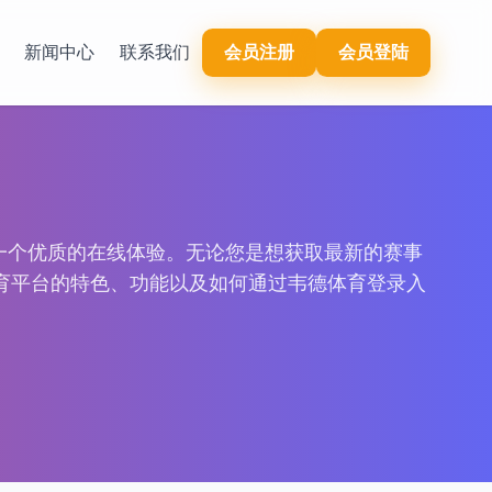
育
新闻中心
联系我们
会员注册
会员登陆
供了一个优质的在线体验。无论您是想获取最新的赛事
育平台的特色、功能以及如何通过韦德体育登录入