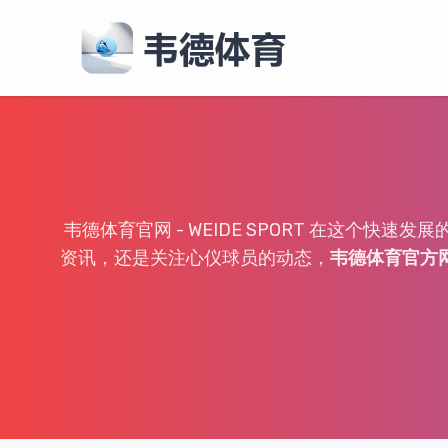
韦德体育官网 - WEIDE SPORT 在这
资讯，还是关注心仪球员的动态，
韦德体育官方