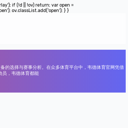
; if (!d || !ov) return; var open =
en'); ov.classList.add('open'); } }
关注运动装备的选择与赛事分析。在众多体育平台中，韦德体育官网凭借
动员，韦德体育都能