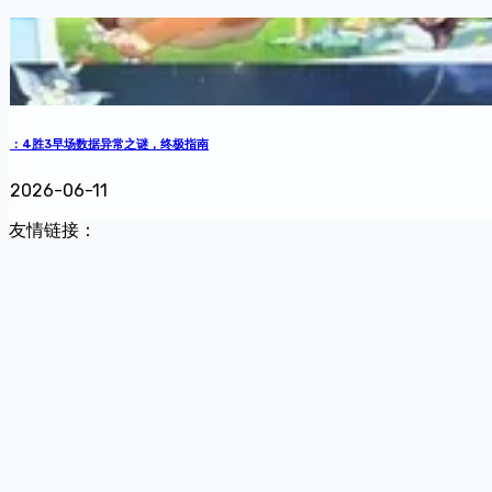
：4胜3早场数据异常之谜，终极指南
2026-06-11
友情链接：