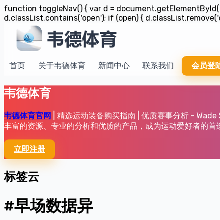
function toggleNav() { var d = document.getElementById('na
d.classList.contains('open'); if (open) { d.classList.remove('o
首页
关于韦德体育
新闻中心
联系我们
会员登
韦德体育
韦德体育官网
| 精选运动装备购买指南 | 优质赛事分析 - 
丰富的资源、专业的分析和优质的产品，成为运动爱好者的首
立即注册
标签云
#早场数据异