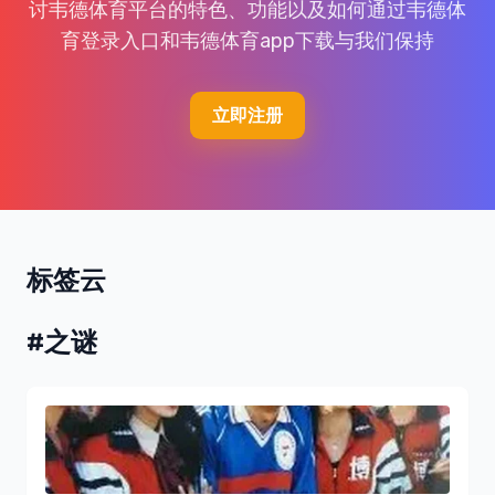
讨韦德体育平台的特色、功能以及如何通过韦德体
育登录入口和韦德体育app下载与我们保持
立即注册
标签云
#之谜