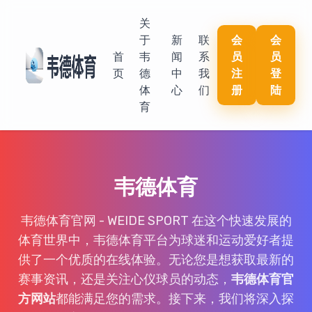
关
于
新
联
会
会
首
韦
闻
系
员
员
页
德
中
我
注
登
体
心
们
册
陆
育
韦德体育
韦德体育官网 - WEIDE SPORT 在这个快速发展的
体育世界中，韦德体育平台为球迷和运动爱好者提
供了一个优质的在线体验。无论您是想获取最新的
赛事资讯，还是关注心仪球员的动态，
韦德体育官
方网站
都能满足您的需求。接下来，我们将深入探